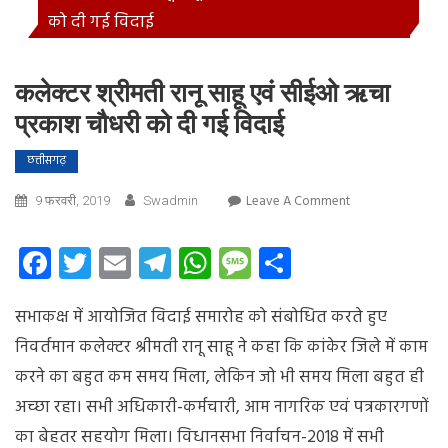
को दी गई विदाई
कलेक्टर श्रीमती रानू साहू एवं सीईओ ऋचा
प्रकाश चौधरी को दी गई विदाई
छत्तीसगढ़
On
Leave A Comment
9 फरवरी, 2019
Swadmin
कलेक्टर
श्रीमती
Facebook
Twitter
Email
Telegram
WhatsApp
Message
Share
रानू
साहू
सभाकक्ष में आयोजित विदाई समारोह को संबोधित करते हुए
एवं
सीईओ
निवर्तमान कलेक्टर श्रीमती रानू साहू ने कहा कि कांकेर जिले में काम
ऋचा
करने का बहुत कम समय मिला, लेकिन जो भी समय मिला बहुत ही
प्रकाश
अच्छा रहा। सभी अधिकारी-कर्मचारी, आम नागरिक एवं पत्रकारगणों
चौधरी
को
का बेहतर सहयोग मिला। विधानसभा निर्वाचन-2018 में सभी