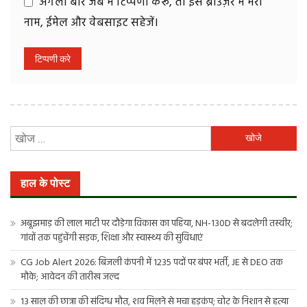
अगली बार जब मैं टिप्पणी करूँ, तो इस ब्राउज़र में मेरा
नाम, ईमेल और वेबसाइट सहेजें।
निम्न
को
खोजें:
हाल के पोस्ट
अबूझमाड़ की लाल माटी पर दौड़ेगा विकास का पहिया, NH-130D से बदलेगी तस्वीर;
गांवों तक पहुंचेंगी सड़क, शिक्षा और स्वास्थ्य की सुविधाएं
CG Job Alert 2026: बिजली कंपनी में 1235 पदों पर बंपर भर्ती, JE से DEO तक
मौके; आवेदन की तारीख जल्द
13 साल की छात्रा की संदिग्ध मौत, शव मिलने से मचा हड़कंप; चोट के निशान से हत्या