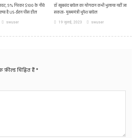
़ी गिरावट, 5% गिरकर $100 के नीचे
डॉ खूबचंद बघेल का योगदान कभी भुलाया नहीं जा
्या है US-ईरान पीस डील
सकता- मुख्यमंत्री भूपेश बघेल
swuser
19 जुलाई, 2023
swuser
फ़ील्ड चिह्नित हैं
*