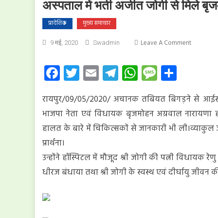
अस्पताल में भर्ती अजीत जोगी से मिले बृ
प्रादेशिक
मुख्य समाचार
On
Leave A Comment
9 मई, 2020
Swadmin
अस्पताल
में
Facebook
Twitter
Email
Telegram
WhatsApp
Message
Share
भर्ती
अजीत
रायपुर/09/05/2020/ अचानक तबियत बिगड़ने से आईसीयू में 
जोगी
से
भाजपा नेता एवं विधायक बृजमोहन अग्रवाल नारायणा हॉस
मिले
हालत के बारे में चिकित्सकों से जानकारी भी ली।व्याकुल 
बृजमोहन
प्रार्थना।
उन्होंने हॉस्पिटल में मौजूद श्री जोगी की पत्नी विधायक र
धीरज बंधाया तथा श्री जोगी के स्वस्थ एवं दीर्घायु जीवन