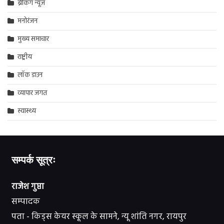
ब्रेकिंग न्यूज़
मनोरंजन
मुख्य समाचार
राष्ट्रीय
लॉक डाउन
व्यापार जगत
स्वास्थ्य
सम्पर्क सूत्रः
राजेश गुप्ता
सम्पादक
पता - किड्स केयर स्कूल के सामने, न्यू शांति नगर, रायपुर