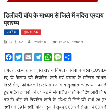
डिलीवरी बाॅय के माध्यम से जिले में मदिरा प्रदाय
प्रारम्भ
प्रादेशिक
मुख्य समाचार
On
Leave A Comment
14 मई, 2020
Swadmin
डिलीवरी
बाॅय
Facebook
Twitter
Email
Telegram
WhatsApp
Message
Share
के
माध्यम
धमतरी, राज्य शासन द्वारा राष्ट्रीय विपदा कोरोना वायरस (COVID-
से
जिले
19) के फैलाव को नियंत्रित करने एवं बचाव के दृष्टिगत सोशल
में
डिस्टेंसिंग, फिजिकल डिस्टेंसिंग एवं अन्य सुरक्षात्मक उपाय अपनाते
मदिरा
हुए मदिरा दुकानों को 04 मई से संचालित करने के निर्देश जारी किए
प्रदाय
प्रारम्भ
गए हैं। भीड़ को नियंत्रित करने के उद्देश्य से जिले की सभी 26 (17
देशी एवं 09 विदेशी) मदिरा दुकानें सुबह 8.00 बजे से शाम 4.00 बजे