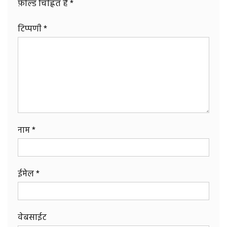
फ़ील्ड चिह्नित हैं
*
टिप्पणी
*
नाम
*
ईमेल
*
वेबसाईट