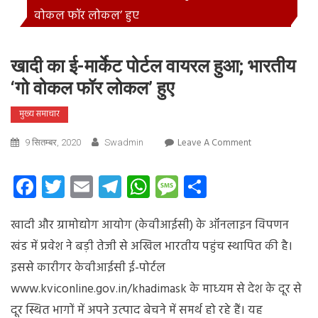
वोकल फॉर लोकल’ हुए
खादी का ई-मार्केट पोर्टल वायरल हुआ; भारतीय
‘गो वोकल फॉर लोकल’ हुए
मुख्य समाचार
On
Leave A Comment
9 सितम्बर, 2020
Swadmin
खादी
का
Facebook
Twitter
Email
Telegram
WhatsApp
Message
Share
ई-
मार्केट
खादी और ग्रामोद्योग आयोग (केवीआईसी) के ऑनलाइन विपणन
पोर्टल
वायरल
खंड में प्रवेश ने बड़ी तेजी से अखिल भारतीय पहुंच स्‍थापित की है।
हुआ;
इससे कारीगर केवीआईसी ई-पोर्टल
भारतीय
www.kviconline.gov.in/khadimask के माध्‍यम से देश के दूर से
‘गो
वोकल
दूर स्थित भागों में अपने उत्‍पाद बेचने में समर्थ हो रहे हैं। यह