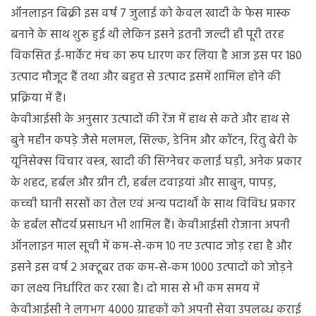
फॉर
ऑनलाइन बिक्री इस वर्ष 7 जुलाई को केवल खादी के फेस मास्‍क
लोकल’
बनाने के साथ शुरू हुई थी लेकिन इसने इतनी जल्‍दी ही पूरी तरह
हुए
विकसित ई-मा‍र्केट मंच का रूप धारण कर लिया है आज इस पर 180
उत्‍पाद मौजूद हैं तथा और बहुत से उत्‍पाद इसमें शामिल होने की
प्रक्रिया में हैं।
केवीआईसी के अनुसार उत्‍पादों की रेंज में हाथ से कते और हाथ से
बुने महीन कपड़े जैसे मलमल, सिल्‍क, डेनिम और कॉटन, रितु बेरी के
यूनिसेक्‍स विचार वस्‍त्र, खादी की सिग्‍नेचर कलाई घड़ी, अनेक प्रकार
के शहद, हर्बल और ग्रीन टी, हर्बल दवाइयां और साबुन, पापड़,
कच्‍ची घानी सरसों का तेल एवं अन्‍य पदार्थों के साथ विविध प्रकार
के हर्बल सौंदर्य प्रसाधन भी शामिल हैं। केवीआईसी रोजाना अपनी
ऑनलाइन माल सूची में कम-से-कम 10 नए उत्‍पाद जोड़ रहा है और
इसने इस वर्ष 2 अक्‍टूबर तक कम-से-कम 1000 उत्‍पादों को जोड़ने
का लक्ष्‍य निर्धारित कर रखा है। दो मास से भी कम समय में
केवीआईसी ने लगभग 4000 ग्राहकों को अपनी सेवा उपलब्‍ध कराई