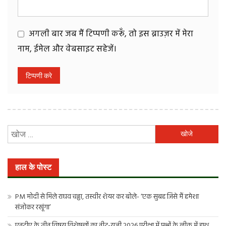
अगली बार जब मैं टिप्पणी करूँ, तो इस ब्राउज़र में मेरा
नाम, ईमेल और वेबसाइट सहेजें।
निम्न
को
खोजें:
हाल के पोस्ट
PM मोदी से मिले राघव चड्ढा, तस्वीर शेयर कर बोले- ‘एक सुबह जिसे मैं हमेशा
संजोकर रखूंगा’
एनटीए के तीन विषय विशेषज्ञों का नीट-यूजी 2026 परीक्षा में प्रश्नों के लीक में हाथ