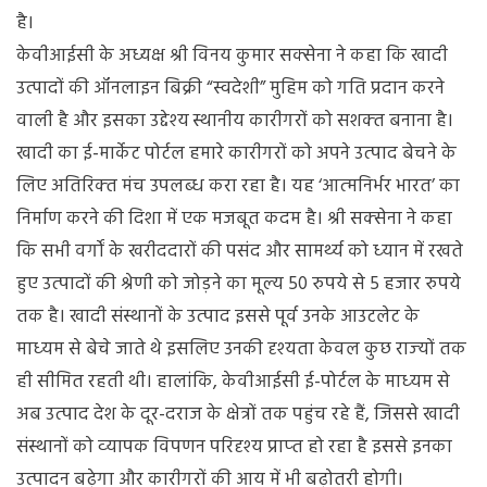
है।
केवीआईसी के अध्यक्ष श्री विनय कुमार सक्सेना ने कहा कि खादी
उत्पादों की ऑनलाइन बिक्री “स्वदेशी” मुहिम को गति प्रदान करने
वाली है और इसका उद्देश्‍य स्‍थानीय कारीगरों को सशक्‍त बनाना है।
खादी का ई-मार्केट पोर्टल हमारे कारीगरों को अपने उत्‍पाद बेचने के
लिए अतिरिक्‍त मंच उपलब्‍ध करा रहा है। यह ‘आत्‍मनिर्भर भारत’ का
निर्माण करने की दिशा में एक मजबूत कदम है। श्री सक्‍सेना ने कहा
कि सभी वर्गों के खरीददारों की पसंद और सामर्थ्‍य को ध्‍यान में रखते
हुए उत्‍पादों की श्रेणी को जोड़ने का मूल्‍य 50 रुपये से 5 हजार रुपये
तक है। खादी संस्‍थानों के उत्‍पाद इससे पूर्व उनके आउटलेट के
माध्‍यम से बेचे जाते थे इसलिए उनकी दृश्‍यता केवल कुछ राज्‍यों तक
ही सीमित रहती थी। हालांकि, केवीआईसी ई-पोर्टल के माध्‍यम से
अब उत्‍पाद देश के दूर-दराज के क्षेत्रों तक पहुंच रहे हैं, जिससे खादी
संस्‍थानों को व्‍यापक विपणन परिदृश्‍य प्राप्‍त हो रहा है इससे इनका
उत्‍पादन बढ़ेगा और कारीगरों की आय में भी बढ़ोतरी होगी।