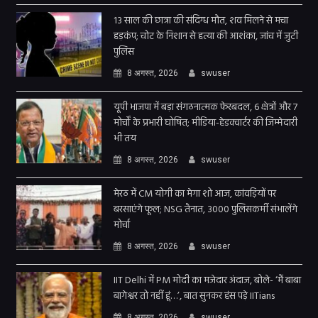
13 साल की छात्रा की संदिग्ध मौत, शव मिलने से मचा
हड़कंप; चोट के निशान से हत्या की आशंका, जांच में जुटी
पुलिस
8 अगस्त, 2026
swuser
यूपी भाजपा में बड़ा संगठनात्मक फेरबदल, 6 क्षेत्रों और 7
मोर्चों के प्रभारी घोषित; मीडिया-हेडक्वार्टर की जिम्मेदारी
भी तय
8 अगस्त, 2026
swuser
मेरठ में CM योगी का मेगा शो आज, कांवड़ियों पर
बरसाएंगे फूल; NSG तैनात, 3000 पुलिसकर्मी संभालेंगे
मोर्चा
8 अगस्त, 2026
swuser
IIT Delhi में PM मोदी का मजेदार अंदाज, बोले- ‘मैं बाबा
बागेश्वर तो नहीं हूं…’, बात सुनकर हंस पड़े IITians
8 अगस्त, 2026
swuser