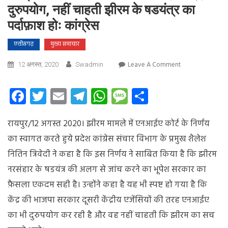
दुरुपयोग, नहीं चाहती झीरम के षडयंत्र का
पर्दाफ़ाश होः कांग्रेस
छत्तीसगढ़
मुख्य समाचार
On
Leave A Comment
12 अगस्त, 2020
Swadmin
केन्द्र
की
Facebook
Twitter
Email
Telegram
WhatsApp
Message
Share
भाजपा
सरकार
रायपुर/12 अगस्त 2020। झीरम मामले में एनआईए कोर्ट के निर्णय
कर
रही
का स्वागत करते हुये प्रदेश कांग्रेस संचार विभाग के प्रमुख शैलेश
है
नितिन त्रिवेदी ने कहा है कि इस निर्णय ने साबित किया है
कि झीरम
एनआईए
नरसंहार के षडयंत्र की अलग से जांच करने का भूपेश सरकार का
का
दुरुपयोग,
फ़ैसला एकदम सही है। उन्होंने कहा है यह भी स्पष्ट हो गया है कि
नहीं
केंद्र की भाजपा सरकार दूसरी केंद्रीय एजेंसियों की तरह एनआईए
चाहती
का भी दुरुपयोग कर रही है और वह नहीं चाहती कि झीरम का सच
झीरम
के