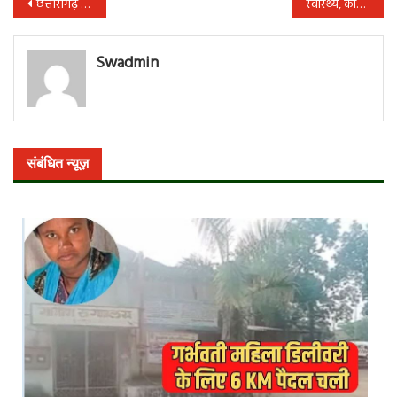
पोस्ट
छत्तीसगढ़ में रोजाना सैंपल जांच क्षमता अब 11 हजार के करीब
स्वास्थ्य, कानून सेवाएं ,योजनाएं सब ठप्प, सरकार कर्ज पे कर्ज लेकर मस्त : साय
नेविगेशन
Swadmin
संबंधित न्यूज़