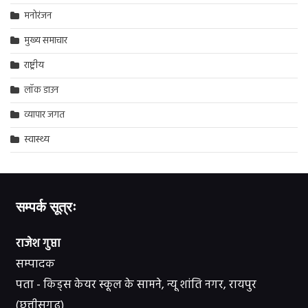
मनोरंजन
मुख्य समाचार
राष्ट्रीय
लॉक डाउन
व्यापार जगत
स्वास्थ्य
सम्पर्क सूत्रः
राजेश गुप्ता
सम्पादक
पता - किड्स केयर स्कूल के सामने, न्यू शांति नगर, रायपुर
(छत्तीसगढ़)