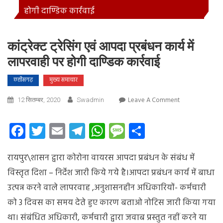
होगी दाण्डिक कार्रवाई
कांट्रेक्ट ट्रेसिंग एवं आपदा प्रबंधन कार्य में
लापरवाही पर होगी दाण्डिक कार्रवाई
छत्तीसगढ़
मुख्य समाचार
On
Leave A Comment
12 सितम्बर, 2020
Swadmin
कांट्रेक्ट
ट्रेसिंग
Facebook
Twitter
Email
Telegram
WhatsApp
Message
Share
एवं
आपदा
रायपुर\शासन द्वारा कोरोना वायरस आपदा प्रबंधन के संबंध में
प्रबंधन
कार्य
विस्तृत दिशा – निर्देश जारी किये
गये है।आपदा प्रबंधन कार्य में बाधा
में
उत्पन्न करने वाले लापरवाह ,अनुशासनहीन अधिकारियों- कर्मचारी
लापरवाही
को 3 दिवस का समय देते हुए कारण बताओ नोटिस जारी किया गया
पर
होगी
था। संबंधित अधिकारी, कर्मचारी द्वारा जवाब प्रस्तुत नहीं करने या