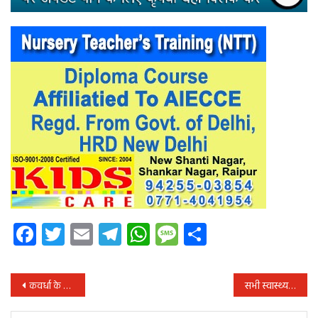
Facebook
Twitter
Email
Telegram
WhatsApp
Message
Share
पोस्ट
कवर्धा के श्री झामसिंह ध्रुर्वे की मध्यप्रदेश पुलिस की गोली से हुई मौत का मामला
सभी स्वास्थ्य केंद्रों में पर्याप्त दवाई और चिकित्सा उपकरण उपलब्ध कराए-डॉ भारतीदासन
नेविगेशन