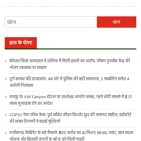
निम्न
को
खोजें:
हाल के पोस्ट
बेमेतरा जिला अस्पताल में दलिया में मिली इल्ली का आरोप, पोषण पुनर्वास केंद्र की
भोजन व्यवस्था पर सवाल
दुर्ग सरपंच पति हत्याकांड: 48 घंटे में पुलिस की बड़ी सफलता, 3 नाबालिग समेत 4
आरोपी गिरफ्तार
रायपुर के VW Canyon होटल पर उपभोक्ता आयोग सख्त, गहने चोरी मामले में ₹2.37
लाख मुआवजा देने का आदेश
CGPSC पेपर लीक केस: पूर्व सचिव जीवन किशोर ध्रुव की जमानत खारिज, हाईकोर्ट
की सख्त टिप्पणी ने बढ़ाई मुश्किलें
छत्तीसगढ़ कैबिनेट के बड़े फैसले: ₹500 करोड़ का AI मिशन, BEML प्लांट, ग्राम सड़क
योजना और बिजली कंपनी के बॉन्ड को मिली मंजूरी