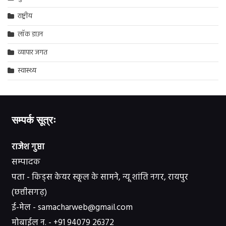
राष्ट्रीय
लॉक डाउन
व्यापार जगत
स्वास्थ्य
सम्पर्क सूत्रः
राजेश गुप्ता
सम्पादक
पता - किड्स केयर स्कूल के सामने, न्यू शांति नगर, रायपुर
(छत्तीसगढ़)
ई-मेल - samacharweb@gmail.com
मोबाईल न. - +91 94079 26372