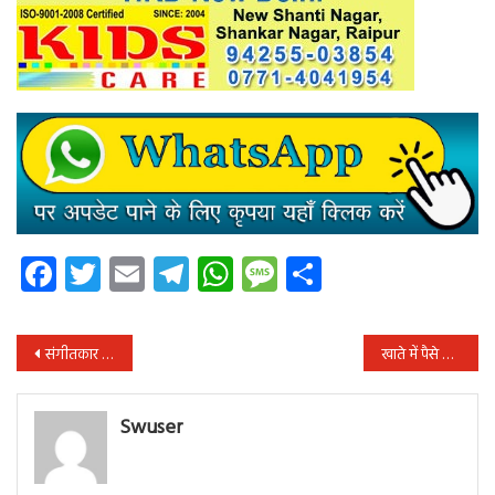
Facebook
Twitter
Email
Telegram
WhatsApp
Message
Share
पोस्ट
संगीतकार और एक्टर नितिन दुबे के नए गीत “रायगढ़ वाला राजा 2” ने तोड़े रिकॉर्ड
खाते में पैसे समायोजन को लेकर हुआ विवाद, बैंक कर्मचारी को बंधक बनाकर की पिटाई
नेविगेशन
Swuser