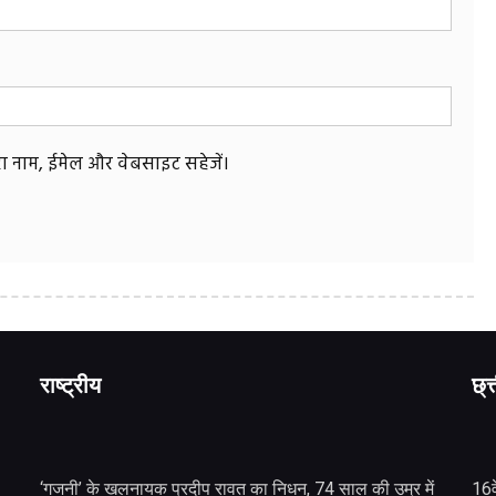
मेरा नाम, ईमेल और वेबसाइट सहेजें।
राष्ट्रीय
छ्त
‘गजनी’ के खलनायक प्रदीप रावत का निधन, 74 साल की उम्र में
16व