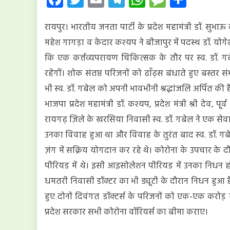
को
एक-
रायपुर। भारतीय जनता पार्टी के प्रदेश महामंत्री डॉ. सुभाऊ कश
एक
करोड़
महेश गागड़ा व केदार कश्यप ने बीजापुर में पदस्थ डॉ. यो
रुपए
कि एक कर्त्तव्यपरायण चिकित्सक के तौर पर स्व. डॉ. गब
की
रहेंगीं। शोक संतप्त परिजनों को ढाँढ़स बंधाते हुए बस्तर 
राशि
प्रदान
भी स्व. डॉ. गबेल को अपनी भावभीनी श्रद्धांजलि अर्पित की ह
करे
भाजपा प्रदेश महामंत्री डॉ. कश्यप, प्रदेश मंत्री श्री देव, पू
प्रदेश
रायगढ़ ज़िले के खरसिया निवासी स्व. डॉ. गबेल ने एक सेवा
सरकार
:
उनका विवाह हुआ था और विवाह के तुरंत बाद स्व. डॉ. गब
भाजपा
ज़ंग में सक्रिय योगदान कर रहे थे। कोरोना के उपचार के द
पीरियड में थे। इसी आइसोलेशन पीरियड में उनका निधन हो
धमतरी निवासी डॉक्टर का भी ड्यूटी के दौरान निधन हुआ है
हुए दोनों दिवंगत डॉक्टर्स के परिजनों को एक-एक करोड़ 
प्रदेश सरकार सभी कोरोना वॉरियर्स का बीमा कराए।