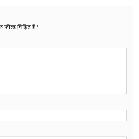
फ़ील्ड चिह्नित हैं
*